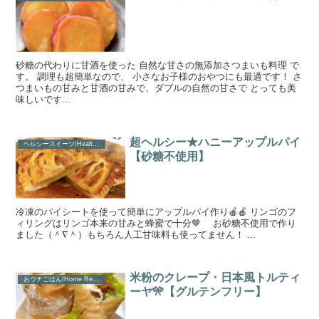
砂糖の代わりに甘酒を使った 自然な甘さの無添加さつまいも料理 で
す。 調理も超簡単なので、 小さなお子様のおやつにも最適です！ さ
つまいもの甘みと甘酒の甘みで、ダブルの自然の甘さで とっても美
味しいです...
超ヘルシー★ハニーアップルパイ
ヘルシースイーツ/Healthy Sweets
【砂糖不使用】
冷凍のパイシートを使って簡単にアップルパイ作り🍎🍎 リンゴのフ
ィリングはリンゴ本来の甘みと蜂蜜で十分🤎 お砂糖不使用で作り
ました（＾∇＾）もちろん人工甘味料も使ってません！ ...
米粉のクレープ・日本風トルティ
おウチごはん/Home Recipe
ーヤ🎌【グルテンフリー】