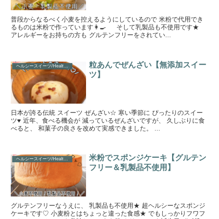
普段からなるべく小麦を控えるようにしているので 米粉で代用でき
るものは米粉で作っています👩‍🍳 そして乳製品も不使用です★
アレルギーをお持ちの方も グルテンフリーをされてい...
粒あんでぜんざい【無添加スイー
ヘルシースイーツ/Healthy Sweets
ツ】
日本が誇る伝統 スイーツ ぜんざい☆ 寒い季節に ぴったりのスイー
ツ♥ 近年、食べる機会が 減っているぜんざいですが、 久しぶりに食
べると、 和菓子の良さを改めて実感できました。 ...
米粉でスポンジケーキ【グルテン
ヘルシースイーツ/Healthy Sweets
フリー＆乳製品不使用】
グルテンフリーなうえに、 乳製品も不使用★ 超ヘルシーなスポンジ
ケーキです♡ 小麦粉とはちょっと違った食感★ でもしっかりフワフ