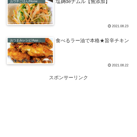
塩麹deナムル【無添加】
おウチごはん/Home Recipe
2021.08.23
食べるラー油で本格★旨辛チキン
おつまみレシピ/Appetiser Recipe
2021.08.22
スポンサーリンク