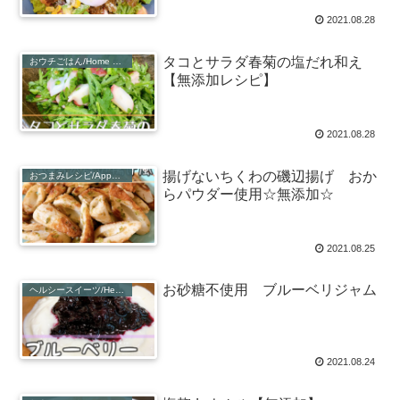
2021.08.28
タコとサラダ春菊の塩だれ和え
おウチごはん/Home Recipe
【無添加レシピ】
2021.08.28
揚げないちくわの磯辺揚げ おか
おつまみレシピ/Appetiser Recipe
らパウダー使用☆無添加☆
2021.08.25
お砂糖不使用 ブルーベリジャム
ヘルシースイーツ/Healthy Sweets
2021.08.24