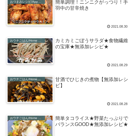
簡単調理！ニンニクがっつり！手
おつまみレシピ/Appetiser Recipe
羽中の甘辛焼き
2021.08.30
カミカミごぼうサラダ★食物繊維
おウチごはん/Home Recipe
の宝庫★無添加レシピ★
2021.08.29
甘酒でひじきの煮物【無添加レシ
おウチごはん/Home Recipe
ピ】
2021.08.28
簡単タコライス★野菜たっぷりで
おウチごはん/Home Recipe
バランスGOOD★無添加レシピ★