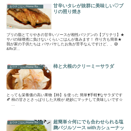
甘辛いタレが抜群に美味しい♡ブ
おウチごはん/Home Recipe
リの照り焼き
ブリの脂とてりやきの甘辛いソースが相性バツグンの【ブリテリ】★
サバの味噌煮に負けないくらいごはんが進みます！ 作り方も簡単★
我が家の子供たちは パサパサしたお魚が苦手なんですけど、、😅
&#x1f...
柿と大根のクリーミーサラダ
おウチごはん/Home Recipe
とっても栄養価の高い果物【柿】を使った 簡単❣️手軽❣️なサラダです
🍂 柿の甘さとさっぱりした大根が 絶妙にマッチして美味しいです☆
...
超簡単☆何にでも合わせられる塩
おウチごはん/Home Recipe
麹バジルソース withカシューナッ