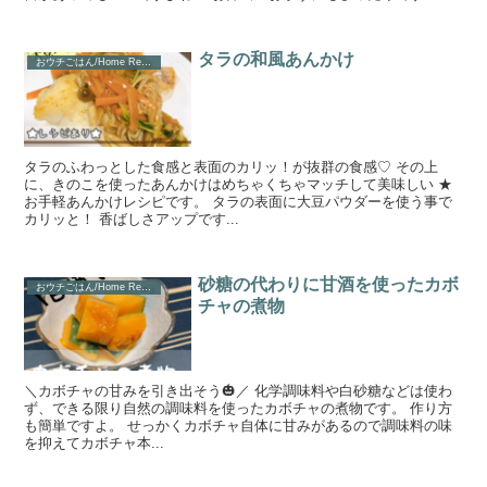
タラの和風あんかけ
おウチごはん/Home Recipe
タラのふわっとした食感と表面のカリッ！が抜群の食感♡ その上
に、きのこを使ったあんかけはめちゃくちゃマッチして美味しい ★
お手軽あんかけレシピです。 タラの表面に大豆パウダーを使う事で
カリッと！ 香ばしさアップです...
砂糖の代わりに甘酒を使ったカボ
おウチごはん/Home Recipe
チャの煮物
＼カボチャの甘みを引き出そう🎃／ 化学調味料や白砂糖などは使わ
ず、できる限り自然の調味料を使ったカボチャの煮物です。 作り方
も簡単ですよ。 せっかくカボチャ自体に甘みがあるので調味料の味
を抑えてカボチャ本...