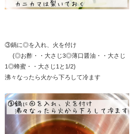
③鍋に◎を入れ、火を付け
(
◎お酢・・大さじ3◎薄口醤油・・大さじ
1◎蜂蜜・・大さじ1と1/2)
沸々なったら火から下ろして冷ます