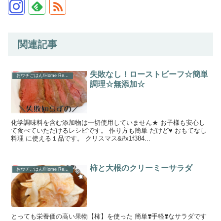
関連記事
失敗なし！ローストビーフ☆簡単
おウチごはん/Home Recipe
調理☆無添加☆
化学調味料を含む添加物は一切使用していません★ お子様も安心し
て食べていただけるレシピです。 作り方も簡単 だけど♥ おもてなし
料理 に使える１品です。 クリスマス&#x1f384...
柿と大根のクリーミーサラダ
おウチごはん/Home Recipe
とっても栄養価の高い果物【柿】を使った 簡単❣️手軽❣️なサラダです