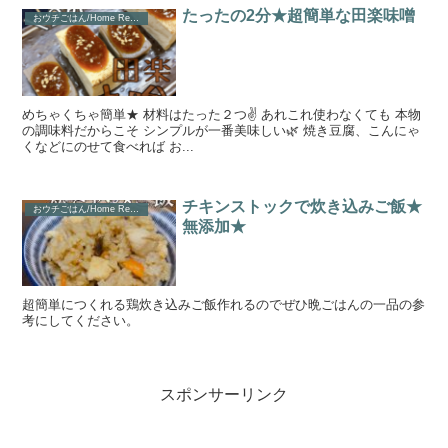
たったの2分★超簡単な田楽味噌
おウチごはん/Home Recipe
めちゃくちゃ簡単★ 材料はたった２つ✌️ あれこれ使わなくても 本物
の調味料だからこそ シンプルが一番美味しい🌿 焼き豆腐、こんにゃ
くなどにのせて食べれば お...
チキンストックで炊き込みご飯★
おウチごはん/Home Recipe
無添加★
超簡単につくれる鶏炊き込みご飯作れるのでぜひ晩ごはんの一品の参
考にしてください。
スポンサーリンク