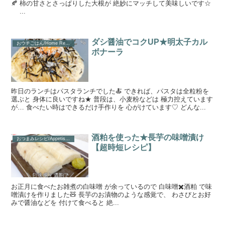
🍂 柿の甘さとさっぱりした大根が 絶妙にマッチして美味しいです☆
...
ダシ醤油でコクUP★明太子カル
おウチごはん/Home Recipe
ボナーラ
昨日のランチはパスタランチでした🍝 できれば、パスタは全粒粉を
選ぶと 身体に良いですね★ 普段は、小麦粉などは 極力控えています
が… 食べたい時はできるだけ手作りを 心がけています♡ どんな...
酒粕を使った★長芋の味噌漬け
おつまみレシピ/Appetiser Recipe
【超時短レシピ】
お正月に食べたお雑煮の白味噌 が余っているので 白味噌✖️酒粕 で味
噌漬けを作りました🧸 長芋のお漬物のような感覚で、 わさびとお好
みで醤油などを 付けて食べると 絶...