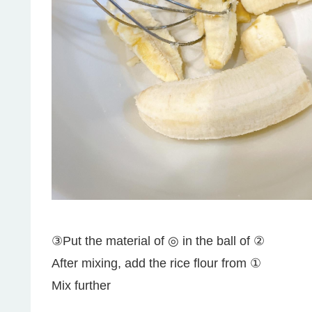
③Put the material of ◎ in the ball of ②
After mixing, add the rice flour from ①
Mix further