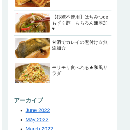
【砂糖不使用】はちみつde
もずく酢 もちろん無添加
♥
甘酒でカレイの煮付け☆無
添加☆
モリモリ食べれる★和風サ
ラダ
アーカイブ
June 2022
May 2022
March 2022