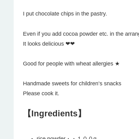
I put chocolate chips in the pastry.
Even if you add cocoa powder etc. in the arra
It looks delicious ❤︎❤︎
Good for people with wheat allergies ★
Handmade sweets for children’s snacks
Please cook it.
【Ingredients】
rice powder・・１００g