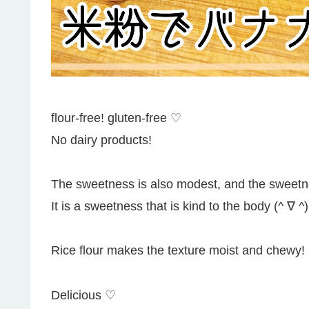
flour-free! gluten-free ♡
No dairy products!
The sweetness is also modest, and the sweetn
It is a sweetness that is kind to the body (^ ∇ ^)
Rice flour makes the texture moist and chewy!
Delicious ♡