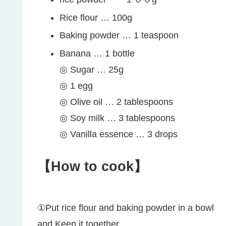
Rice flour … 100g
Baking powder … 1 teaspoon
Banana … 1 bottle
◎ Sugar … 25g
◎ 1 egg
◎ Olive oil … 2 tablespoons
◎ Soy milk … 3 tablespoons
◎ Vanilla essence … 3 drops
【How to cook】
①Put rice flour and baking powder in a bowl
and Keep it together