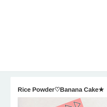
Rice Powder♡Banana Cake★